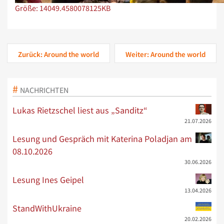
Zeige Bild in voller Größe…
Größe: 14049.4580078125KB
Zurück: Around the world
Weiter: Around the world
NACHRICHTEN
Lukas Rietzschel liest aus „Sanditz“
21.07.2026
Lesung und Gespräch mit Katerina Poladjan am
08.10.2026
30.06.2026
Lesung Ines Geipel
13.04.2026
StandWithUkraine
20.02.2026