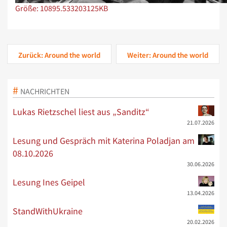
Zeige Bild in voller Größe…
Größe: 10895.533203125KB
Zurück: Around the world
Weiter: Around the world
NACHRICHTEN
Lukas Rietzschel liest aus „Sanditz“
21.07.2026
Lesung und Gespräch mit Katerina Poladjan am
08.10.2026
30.06.2026
Lesung Ines Geipel
13.04.2026
StandWithUkraine
20.02.2026