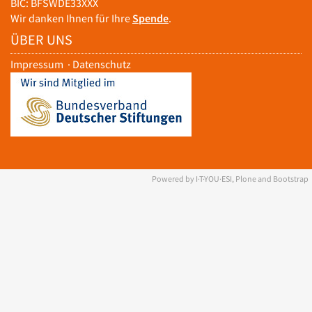
BIC: BFSWDE33XXX
Wir danken Ihnen für Ihre
Spende
.
ÜBER UNS
Impressum
·
Datenschutz
Powered by I·T·YOU·ESI, Plone and Bootstrap