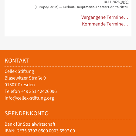
10.11.2026
18:00
(Europe/Berlin)
— Gerhart-Hauptmann-Theater Görlitz-Zittau
Vergangene Termine…
Kommende Termine…
KONTAKT
Cellex Stiftung
Blasewitzer Straße 9
01307 Dresden
Telefon +49 351 42426096
info@cellex-stiftung.org
SPENDENKONTO
Bank für Sozialwirtschaft
IBAN: DE35 3702 0500 0003 6597 00