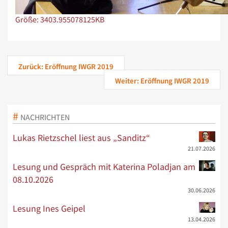
Zeige Bild in voller Größe…
Größe: 3403.955078125KB
Zurück: Eröffnung IWGR 2019
Weiter: Eröffnung IWGR 2019
NACHRICHTEN
Lukas Rietzschel liest aus „Sanditz“
21.07.2026
Lesung und Gespräch mit Katerina Poladjan am
08.10.2026
30.06.2026
Lesung Ines Geipel
13.04.2026