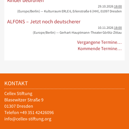
Kinder bedrohen“
29.10.2026
18:00
(Europe/Berlin)
— Kulturraum ERLE 6, Erlenstraße 6 (HH), 01097 Dresden
ALFONS – Jetzt noch deutscherer
10.11.2026
18:00
(Europe/Berlin)
— Gerhart-Hauptmann-Theater Görlitz-Zittau
Vergangene Termine…
Kommende Termine…
KONTAKT
Cellex Stiftung
Blasewitzer Straße 9
01307 Dresden
Telefon +49 351 42426096
info@cellex-stiftung.org