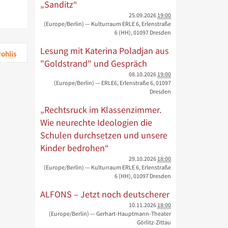
„Sanditz“
25.09.2026
19:00
(Europe/Berlin)
— Kulturraum ERLE 6, Erlenstraße
6 (HH), 01097 Dresden
Lesung mit Katerina Poladjan aus
ohlis
"Goldstrand" und Gespräch
08.10.2026
19:00
(Europe/Berlin)
— ERLE6, Erlenstraße 6, 01097
Dresden
„Rechtsruck im Klassenzimmer.
Wie neurechte Ideologien die
Schulen durchsetzen und unsere
Kinder bedrohen“
29.10.2026
18:00
(Europe/Berlin)
— Kulturraum ERLE 6, Erlenstraße
6 (HH), 01097 Dresden
ALFONS – Jetzt noch deutscherer
10.11.2026
18:00
(Europe/Berlin)
— Gerhart-Hauptmann-Theater
Görlitz-Zittau