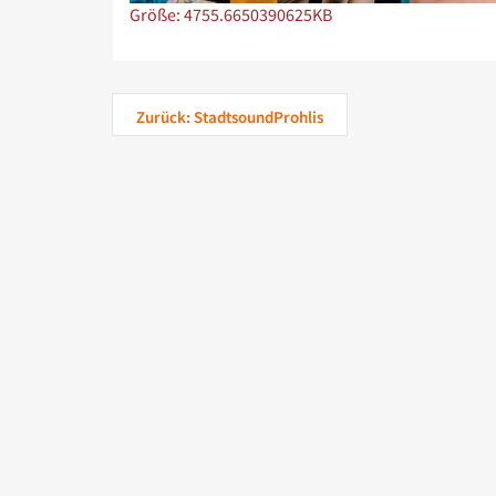
Zeige Bild in voller Größe…
Größe: 4755.6650390625KB
Zurück: StadtsoundProhlis