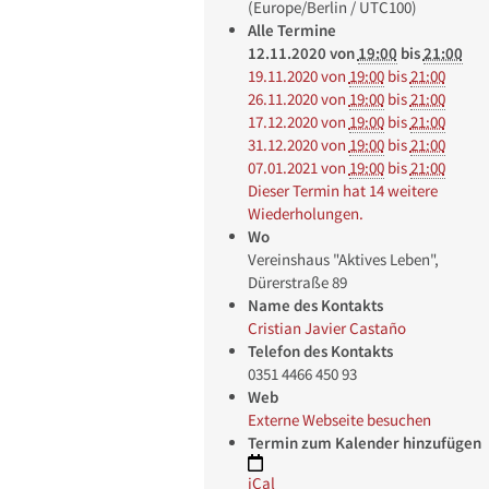
(Europe/Berlin / UTC100)
Alle Termine
12.11.2020
von
19:00
bis
21:00
19.11.2020
von
19:00
bis
21:00
26.11.2020
von
19:00
bis
21:00
17.12.2020
von
19:00
bis
21:00
31.12.2020
von
19:00
bis
21:00
07.01.2021
von
19:00
bis
21:00
Dieser Termin hat 14 weitere
Wiederholungen.
Wo
Vereinshaus "Aktives Leben",
Dürerstraße 89
Name des Kontakts
Cristian Javier Castaño
Telefon des Kontakts
0351 4466 450 93
Web
Externe Webseite besuchen
Termin zum Kalender hinzufügen
iCal