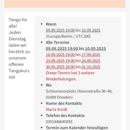
Tango für
Wann
alle!
09.09.2025 19:00
bis
10.09.2025
Jeden
(Europe/Berlin / UTC200)
Dienstag
Alle Termine
laden wir
09.09.2025 19:00
bis
10.09.2025
herzlich zu
16.09.2025 19:00
bis
17.09.2025
unserem
23.09.2025 19:00
bis
24.09.2025
offenen
30.09.2025 19:00
bis
01.10.2025
Tangokurs
Dieser Termin hat 3 weitere
mit
Wiederholungen.
Wo
Scheunevorplatz (Alaunstraße 36–40,
01099 Dresden)
Name des Kontakts
María Kordt
Telefon des Kontakts
0351446645093
Termin zum Kalender hinzufügen