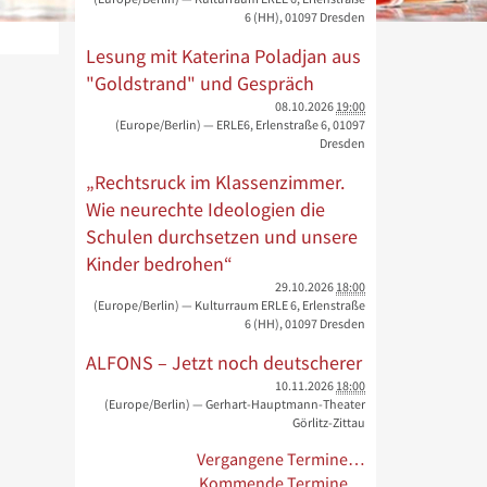
6 (HH), 01097 Dresden
Lesung mit Katerina Poladjan aus
"Goldstrand" und Gespräch
08.10.2026
19:00
(Europe/Berlin)
— ERLE6, Erlenstraße 6, 01097
Dresden
„Rechtsruck im Klassenzimmer.
Wie neurechte Ideologien die
Schulen durchsetzen und unsere
Kinder bedrohen“
29.10.2026
18:00
(Europe/Berlin)
— Kulturraum ERLE 6, Erlenstraße
6 (HH), 01097 Dresden
ALFONS – Jetzt noch deutscherer
10.11.2026
18:00
(Europe/Berlin)
— Gerhart-Hauptmann-Theater
Görlitz-Zittau
Vergangene Termine…
Kommende Termine…