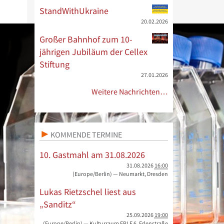
StandWithUkraine
20.02.2026
Großer Bahnhof zum 10-
jährigen Jubiläum der Cellex
Stiftung
27.01.2026
Weitere Nachrichten…
KOMMENDE TERMINE
10. Gastmahl am 31.08.2026
31.08.2026
16:00
(Europe/Berlin)
— Neumarkt, Dresden
Lukas Rietzschel liest aus
„Sanditz“
25.09.2026
19:00
(Europe/Berlin)
— Kulturraum ERLE 6, Erlenstraße