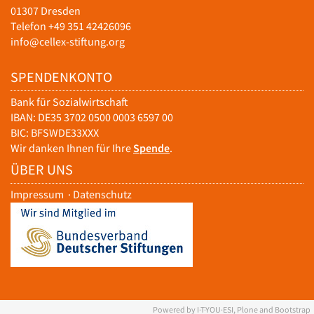
01307 Dresden
Telefon +49 351 42426096
info@cellex-stiftung.org
SPENDENKONTO
Bank für Sozialwirtschaft
IBAN: DE35 3702 0500 0003 6597 00
BIC: BFSWDE33XXX
Wir danken Ihnen für Ihre
Spende
.
ÜBER UNS
Impressum
·
Datenschutz
Powered by I·T·YOU·ESI, Plone and Bootstrap