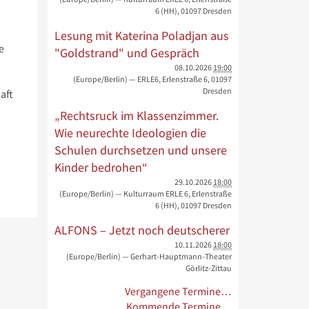
6 (HH), 01097 Dresden
Lesung mit Katerina Poladjan aus
e
"Goldstrand" und Gespräch
08.10.2026
19:00
(Europe/Berlin)
— ERLE6, Erlenstraße 6, 01097
Dresden
aft
„Rechtsruck im Klassenzimmer.
Wie neurechte Ideologien die
Schulen durchsetzen und unsere
Kinder bedrohen“
29.10.2026
18:00
(Europe/Berlin)
— Kulturraum ERLE 6, Erlenstraße
6 (HH), 01097 Dresden
ALFONS – Jetzt noch deutscherer
10.11.2026
18:00
(Europe/Berlin)
— Gerhart-Hauptmann-Theater
Görlitz-Zittau
Vergangene Termine…
Kommende Termine…