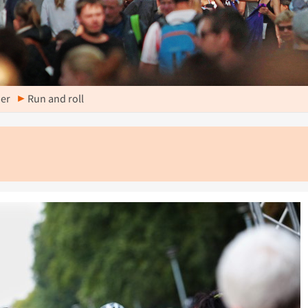
der
Run and roll