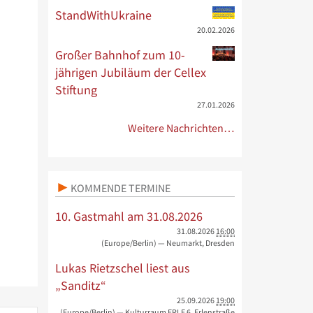
StandWithUkraine
20.02.2026
Großer Bahnhof zum 10-
jährigen Jubiläum der Cellex
Stiftung
27.01.2026
Weitere Nachrichten…
KOMMENDE TERMINE
10. Gastmahl am 31.08.2026
31.08.2026
16:00
(Europe/Berlin)
— Neumarkt, Dresden
Lukas Rietzschel liest aus
„Sanditz“
25.09.2026
19:00
(Europe/Berlin)
— Kulturraum ERLE 6, Erlenstraße