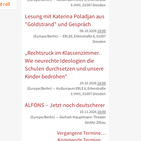
 roll
6 (HH), 01097 Dresden
Lesung mit Katerina Poladjan aus
"Goldstrand" und Gespräch
08.10.2026
19:00
(Europe/Berlin)
— ERLE6, Erlenstraße 6, 01097
Dresden
„Rechtsruck im Klassenzimmer.
Wie neurechte Ideologien die
Schulen durchsetzen und unsere
Kinder bedrohen“
29.10.2026
18:00
(Europe/Berlin)
— Kulturraum ERLE 6, Erlenstraße
6 (HH), 01097 Dresden
ALFONS – Jetzt noch deutscherer
10.11.2026
18:00
(Europe/Berlin)
— Gerhart-Hauptmann-Theater
Görlitz-Zittau
Vergangene Termine…
Kommende Termine…