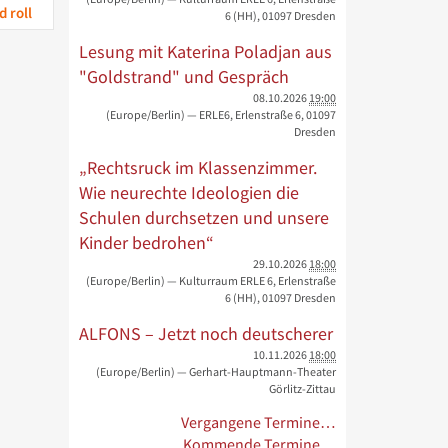
 roll
6 (HH), 01097 Dresden
Lesung mit Katerina Poladjan aus
"Goldstrand" und Gespräch
08.10.2026
19:00
(Europe/Berlin)
— ERLE6, Erlenstraße 6, 01097
Dresden
„Rechtsruck im Klassenzimmer.
Wie neurechte Ideologien die
Schulen durchsetzen und unsere
Kinder bedrohen“
29.10.2026
18:00
(Europe/Berlin)
— Kulturraum ERLE 6, Erlenstraße
6 (HH), 01097 Dresden
ALFONS – Jetzt noch deutscherer
10.11.2026
18:00
(Europe/Berlin)
— Gerhart-Hauptmann-Theater
Görlitz-Zittau
Vergangene Termine…
Kommende Termine…