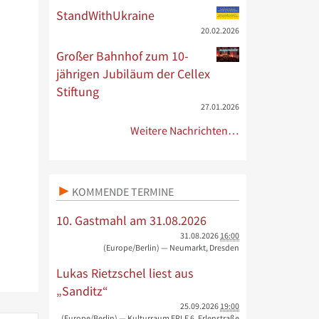
StandWithUkraine
20.02.2026
Großer Bahnhof zum 10-
jährigen Jubiläum der Cellex
Stiftung
27.01.2026
Weitere Nachrichten…
KOMMENDE TERMINE
10. Gastmahl am 31.08.2026
31.08.2026
16:00
(Europe/Berlin)
— Neumarkt, Dresden
Lukas Rietzschel liest aus
„Sanditz“
25.09.2026
19:00
(Europe/Berlin)
— Kulturraum ERLE 6, Erlenstraße