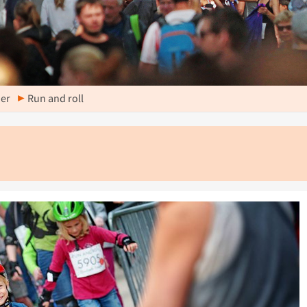
der
Run and roll