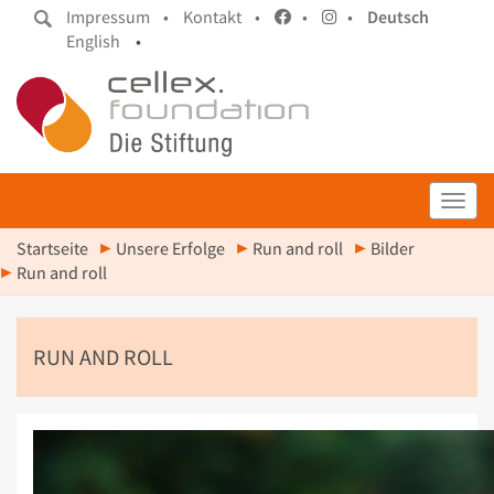
Impressum •
Kontakt •
•
•
Deutsch
English
•
Toggl
Startseite
Unsere Erfolge
Run and roll
Bilder
Run and roll
RUN AND ROLL