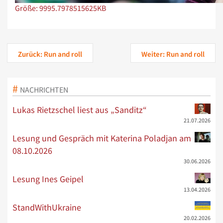
Zeige Bild in voller Größe…
Größe: 9995.7978515625KB
Zurück: Run and roll
Weiter: Run and roll
NACHRICHTEN
Lukas Rietzschel liest aus „Sanditz“
21.07.2026
Lesung und Gespräch mit Katerina Poladjan am
08.10.2026
30.06.2026
Lesung Ines Geipel
13.04.2026
StandWithUkraine
20.02.2026