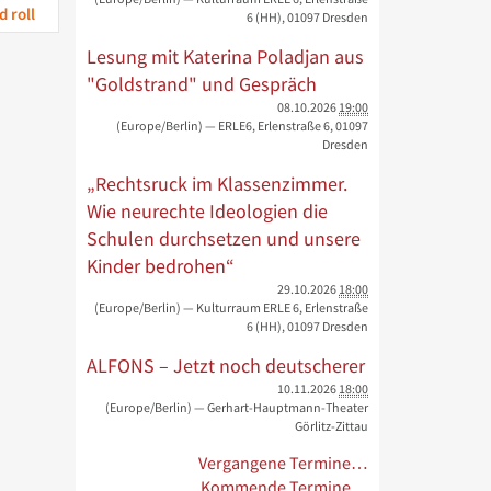
 roll
6 (HH), 01097 Dresden
Lesung mit Katerina Poladjan aus
"Goldstrand" und Gespräch
08.10.2026
19:00
(Europe/Berlin)
— ERLE6, Erlenstraße 6, 01097
Dresden
„Rechtsruck im Klassenzimmer.
Wie neurechte Ideologien die
Schulen durchsetzen und unsere
Kinder bedrohen“
29.10.2026
18:00
(Europe/Berlin)
— Kulturraum ERLE 6, Erlenstraße
6 (HH), 01097 Dresden
ALFONS – Jetzt noch deutscherer
10.11.2026
18:00
(Europe/Berlin)
— Gerhart-Hauptmann-Theater
Görlitz-Zittau
Vergangene Termine…
Kommende Termine…