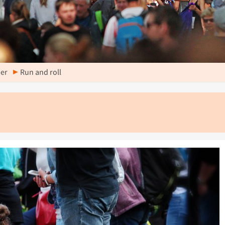
der
Run and roll