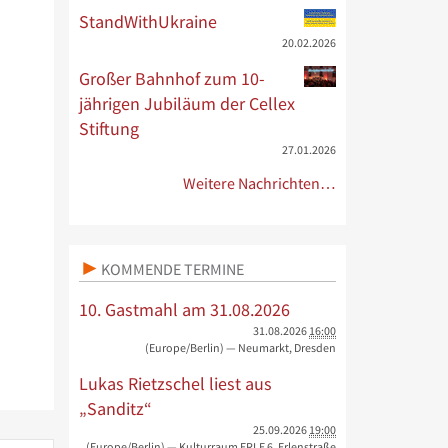
StandWithUkraine
20.02.2026
Großer Bahnhof zum 10-
jährigen Jubiläum der Cellex
Stiftung
27.01.2026
Weitere Nachrichten…
KOMMENDE TERMINE
10. Gastmahl am 31.08.2026
31.08.2026
16:00
(Europe/Berlin)
— Neumarkt, Dresden
Lukas Rietzschel liest aus
„Sanditz“
25.09.2026
19:00
(Europe/Berlin)
— Kulturraum ERLE 6, Erlenstraße