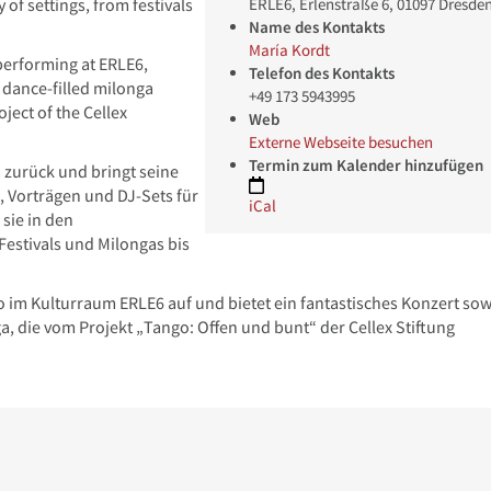
ERLE6, Erlenstraße 6, 01097 Dresde
 of settings, from festivals
Name des Kontakts
María Kordt
performing at ERLE6,
Telefon des Kontakts
a dance-filled milonga
+49 173 5943995
ject of the Cellex
Web
Externe Webseite besuchen
Termin zum Kalender hinzufügen
a zurück und bringt seine
 Vorträgen und DJ-Sets für
iCal
 sie in den
estivals und Milongas bis
io im Kulturraum ERLE6 auf und bietet ein fantastisches Konzert sow
, die vom Projekt „Tango: Offen und bunt“ der Cellex Stiftung