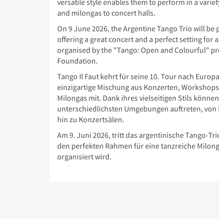
versatile style enables them to perform in a variety
and milongas to concert halls.
On 9 June 2026, the Argentine Tango Trio will be 
offering a great concert and a perfect setting for 
organised by the "Tango: Open and Colourful" pro
Foundation.
Tango Il Faut kehrt für seine 10. Tour nach Europ
einzigartige Mischung aus Konzerten, Workshops,
Milongas mit. Dank ihres vielseitigen Stils können
unterschiedlichsten Umgebungen auftreten, von F
hin zu Konzertsälen.
Am 9. Juni 2026, tritt das argentinische Tango-Tr
den perfekten Rahmen für eine tanzreiche Milonga
organisiert wird.