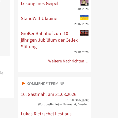
n
Lesung Ines Geipel
13.04.2026
StandWithUkraine
20.02.2026
Großer Bahnhof zum 10-
jährigen Jubiläum der Cellex
Stiftung
27.01.2026
Weitere Nachrichten…
ie
KOMMENDE TERMINE
10. Gastmahl am 31.08.2026
31.08.2026
16:00
(Europe/Berlin)
— Neumarkt, Dresden
Lukas Rietzschel liest aus