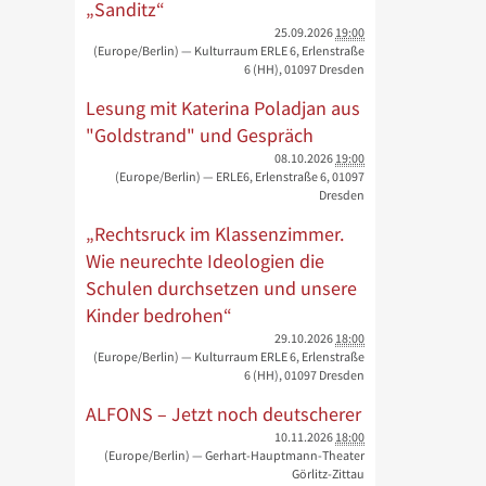
„Sanditz“
25.09.2026
19:00
(Europe/Berlin)
— Kulturraum ERLE 6, Erlenstraße
6 (HH), 01097 Dresden
Lesung mit Katerina Poladjan aus
"Goldstrand" und Gespräch
08.10.2026
19:00
(Europe/Berlin)
— ERLE6, Erlenstraße 6, 01097
Dresden
„Rechtsruck im Klassenzimmer.
Wie neurechte Ideologien die
Schulen durchsetzen und unsere
Kinder bedrohen“
29.10.2026
18:00
(Europe/Berlin)
— Kulturraum ERLE 6, Erlenstraße
6 (HH), 01097 Dresden
ALFONS – Jetzt noch deutscherer
10.11.2026
18:00
(Europe/Berlin)
— Gerhart-Hauptmann-Theater
Görlitz-Zittau