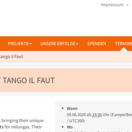
Impressum •
PROJEKTE
UNSERE ERFOLGE
SPENDEN
TERMIN
ango il Faut
 TANGO IL FAUT
Wann
09.06.2026
ab
19:30
Uhr
(Europe/Ber
, bringing their unique
/ UTC200)
ts
for milongas. Their
Wo