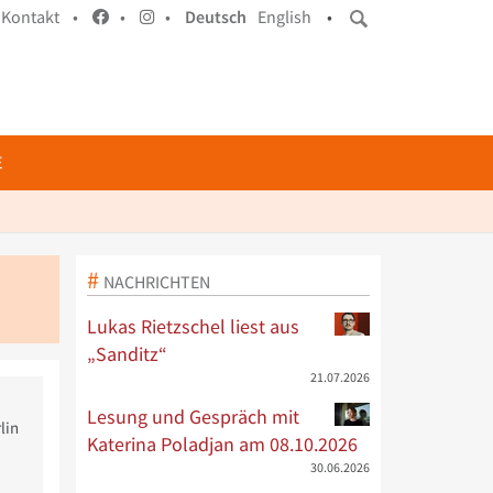
Kontakt •
•
•
Deutsch
English
•
E
NACHRICHTEN
Lukas Rietzschel liest aus
„Sanditz“
21.07.2026
Lesung und Gespräch mit
lin
Katerina Poladjan am 08.10.2026
30.06.2026