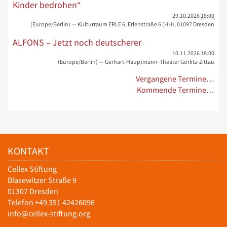
Kinder bedrohen“
29.10.2026
18:00
(Europe/Berlin)
— Kulturraum ERLE 6, Erlenstraße 6 (HH), 01097 Dresden
ALFONS – Jetzt noch deutscherer
10.11.2026
18:00
(Europe/Berlin)
— Gerhart-Hauptmann-Theater Görlitz-Zittau
Vergangene Termine…
Kommende Termine…
KONTAKT
Cellex Stiftung
Blasewitzer Straße 9
01307 Dresden
Telefon +49 351 42426096
info@cellex-stiftung.org