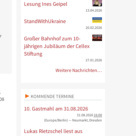
Lesung Ines Geipel
13.04.2026
StandWithUkraine
20.02.2026
r
Großer Bahnhof zum 10-
jährigen Jubiläum der Cellex
Stiftung
27.01.2026
Weitere Nachrichten…
s
KOMMENDE TERMINE
08
10. Gastmahl am 31.08.2026
31.08.2026
16:00
(Europe/Berlin)
— Neumarkt, Dresden
Lukas Rietzschel liest aus