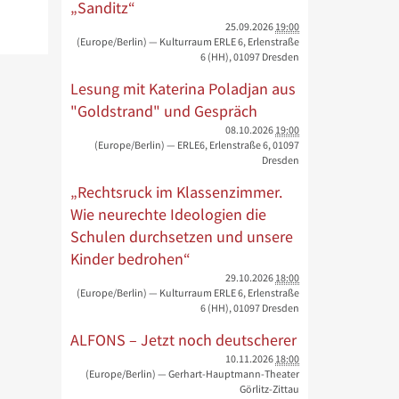
„Sanditz“
25.09.2026
19:00
(Europe/Berlin)
— Kulturraum ERLE 6, Erlenstraße
6 (HH), 01097 Dresden
Lesung mit Katerina Poladjan aus
"Goldstrand" und Gespräch
08.10.2026
19:00
(Europe/Berlin)
— ERLE6, Erlenstraße 6, 01097
Dresden
„Rechtsruck im Klassenzimmer.
Wie neurechte Ideologien die
Schulen durchsetzen und unsere
Kinder bedrohen“
29.10.2026
18:00
(Europe/Berlin)
— Kulturraum ERLE 6, Erlenstraße
6 (HH), 01097 Dresden
ALFONS – Jetzt noch deutscherer
10.11.2026
18:00
(Europe/Berlin)
— Gerhart-Hauptmann-Theater
Görlitz-Zittau