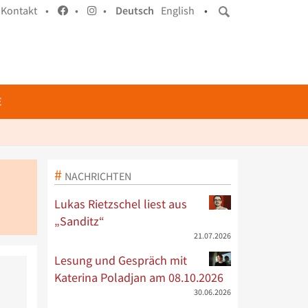
Kontakt •
•
•
Deutsch
English
•
E
NACHRICHTEN
Lukas Rietzschel liest aus
„Sanditz“
21.07.2026
Lesung und Gespräch mit
Katerina Poladjan am 08.10.2026
30.06.2026