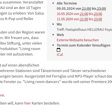
au zusammen. Veranstaltet
Alle Termine
AU sind an den 10 Tagen
09.05.2024
von
21:00
bis
23:00
ngen zu erleben: Von Salsa
10.05.2024
von
21:00
bis
23:00
 zu K-Pop und Roller
11.05.2024
von
21:00
bis
23:00
Wo
Treff: Festspielhaus HELLERAU Foye
sden und der Region waren
Web
n. Wir freuen uns, dass
Externe Webseite besuchen
llex Stiftung, unter vielen
Termin zum Kalender hinzufügen
Produktion "Living room
ler mit aufzutreten.
iCal
 auf einen abendlichen
mehreren Stationen sind Tänzerinnen und Tänzer verschiedener
hnungen tanzen. Ausgerüstet mit Fernglas und MP3-Player schaut da
 Fenster zu. "Living room-dancers" wurde seit seiner Premiere 20
com
.
eben will, kann
hier
Karten bestellen.