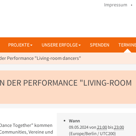
Impressum •
PROJEKTE
UNSERE ERFOLGE
SPENDEN
TERMIN
n der Performance "Living-room dancers"
IN DER PERFORMANCE "LIVING-ROOM
Wann
ei "Dance Together" kommen
09.05.2024
von
21:00
bis
23:00
-Communities, Vereine und
(Europe/Berlin / UTC200)