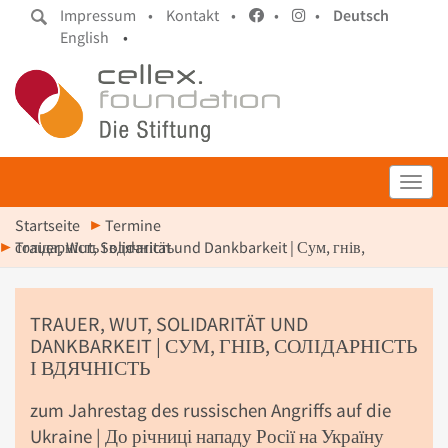
Impressum •
Kontakt •
•
•
Deutsch
English
•
Toggl
Startseite
Termine
Trauer, Wut, Solidarität und Dankbarkeit | Сум, гнів, солідарність і вдячність
TRAUER, WUT, SOLIDARITÄT UND
DANKBARKEIT | СУМ, ГНІВ, СОЛІДАРНІСТЬ
І ВДЯЧНІСТЬ
zum Jahrestag des russischen Angriffs auf die
Ukraine | До річниці нападу Росії на Україну