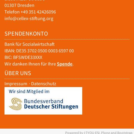
01307 Dresden
Telefon +49 351 42426096
info@cellex-stiftung.org
SPENDENKONTO
Bank für Sozialwirtschaft
IBAN: DE35 3702 0500 0003 6597 00
BIC: BFSWDE33XXX
Wir danken Ihnen für Ihre
Spende
.
ÜBER UNS
Impressum
·
Datenschutz
Powered by I·T·YOU·ESI, Plone and Bootstrap