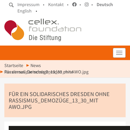
Impressum •
Kontakt •
•
•
Deutsch
English
•
Toggl
Startseite
News
Für ein solidarisches Dresden ohne Rassismus_Demozüge_13_30_mit AWO.jpg
FÜR EIN SOLIDARISCHES DRESDEN OHNE
RASSISMUS_DEMOZÜGE_13_30_MIT
AWO.JPG