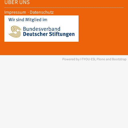
ÜBER UNS
Impressum
·
Datenschutz
Powered by I·T·YOU·ESI, Plone and Bootstrap