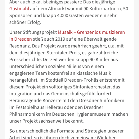
Aber auch lokal ist einiges passiert: Das diesjährige
Gastmahl
auf dem Altmarkt war mit 90 Kulturpartnern, 50
Sponsoren und knapp 4.000 Gästen wieder ein sehr
schöner Erfolg.
Unser Stiftungsprojekt
Musaik – Grenzenlos musizieren
in Dresden
stieß auch 2019 auf eine überwältigende
Resonanz. Das Projekt wurde mehrfach geehrt, u.a. mit
dem diesjährigen Sterntaler-Preis, es gab zahlreiche
Presseberichte. Derzeit werden knapp 90 Kinder aus
unterschiedlichen sozialen Milieus von einem
engagierten Team kostenfrei an klassische Musik
herangeführt. Im Stadtteil Dresden-Prohlis entsteht mit
diesem Projekt ein volltöniges Sinfonieorchester, das
Integration und das Gemeinschaftsgefühl fördert.
Herausragende Konzerte mit den Dresdner Sinfonikern
im Festspielhaus Hellerau oder den Dresdner
Philharmonikern im Deutschen Hygienemuseum machen
unser Projekt sachsenweit bekannt.
So unterschiedlich die Formate und Strategien unserer
Arbeit sind, so ist ihnen doch gemeinsam: Wir leben