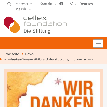
Impressum •
Kontakt •
•
•
Deutsch
English
•
Toggl
Startseite
News
Wir danken Ihnen für Ihre Unterstützung und wünschen Ihnen alles Gute in 2020.