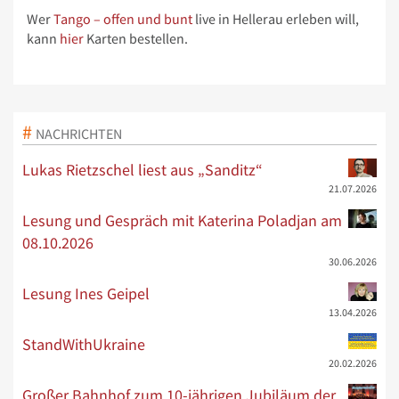
Wer
Tango – offen und bunt
live in Hellerau erleben will,
kann
hier
Karten bestellen.
NACHRICHTEN
Lukas Rietzschel liest aus „Sanditz“
21.07.2026
Lesung und Gespräch mit Katerina Poladjan am
08.10.2026
30.06.2026
Lesung Ines Geipel
13.04.2026
StandWithUkraine
20.02.2026
Großer Bahnhof zum 10-jährigen Jubiläum der