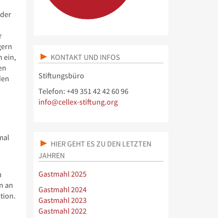
 der
r
gern
KONTAKT UND INFOS
 ein,
en
Stiftungsbüro
den
Telefon: +49 351 42 42 60 96
info@cellex-stiftung.org
mal
HIER GEHT ES ZU DEN LETZTEN
JAHREN
Gastmahl 2025
m
n an
Gastmahl 2024
tion.
Gastmahl 2023
Gastmahl 2022