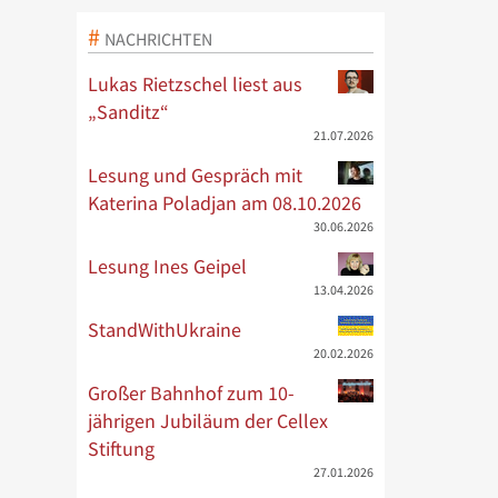
NACHRICHTEN
Lukas Rietzschel liest aus
„Sanditz“
21.07.2026
Lesung und Gespräch mit
Katerina Poladjan am 08.10.2026
30.06.2026
Lesung Ines Geipel
13.04.2026
StandWithUkraine
20.02.2026
Großer Bahnhof zum 10-
jährigen Jubiläum der Cellex
Stiftung
27.01.2026