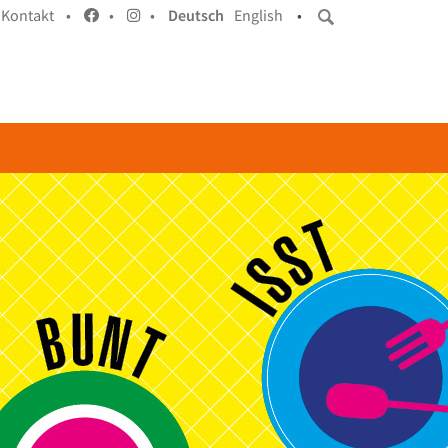
Kontakt •
•
•
Deutsch
English
•