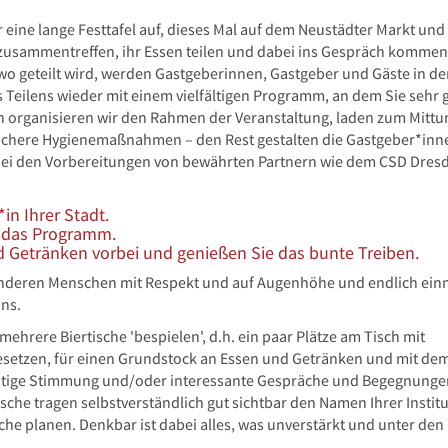
 eine lange Festtafel auf, dieses Mal auf dem Neustädter Markt und
 zusammentreffen, ihr Essen teilen und dabei ins Gespräch kommen
wo geteilt wird, werden Gastgeberinnen, Gastgeber und Gäste in de
es Teilens wieder mit einem vielfältigen Programm, an dem Sie sehr 
n organisieren wir den Rahmen der Veranstaltung, laden zum Mittun
 sichere Hygienemaßnahmen – den Rest gestalten die Gastgeber*inn
r bei den Vorbereitungen von bewährten Partnern wie dem CSD Dres
in Ihrer Stadt.
e das Programm.
 Getränken vorbei und genießen Sie das bunte Treiben.
n, anderen Menschen mit Respekt und auf Augenhöhe und endlich ein
ns.
mehrere Biertische 'bespielen', d.h. ein paar Plätze am Tisch mit
esetzen, für einen Grundstock an Essen und Getränken und mit de
chtige Stimmung und/oder interessante Gespräche und Begegnunge
sche tragen selbstverständlich gut sichtbar den Namen Ihrer Institu
he planen. Denkbar ist dabei alles, was unverstärkt und unter den