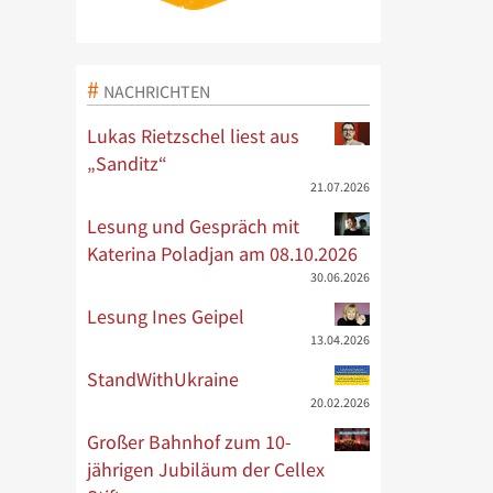
NACHRICHTEN
Lukas Rietzschel liest aus
„Sanditz“
21.07.2026
Lesung und Gespräch mit
Katerina Poladjan am 08.10.2026
30.06.2026
Lesung Ines Geipel
13.04.2026
StandWithUkraine
20.02.2026
Großer Bahnhof zum 10-
jährigen Jubiläum der Cellex