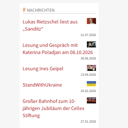
NACHRICHTEN
Lukas Rietzschel liest aus
„Sanditz“
21.07.2026
Lesung und Gespräch mit
Katerina Poladjan am 08.10.2026
30.06.2026
Lesung Ines Geipel
13.04.2026
StandWithUkraine
20.02.2026
Großer Bahnhof zum 10-
jährigen Jubiläum der Cellex
Stiftung
27.01.2026