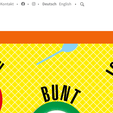
Kontakt •
•
•
Deutsch
English
•