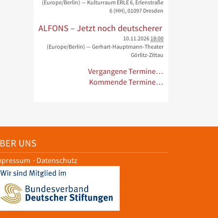
(Europe/Berlin)
— Kulturraum ERLE 6, Erlenstraße
6 (HH), 01097 Dresden
ALFONS – Jetzt noch deutscherer
10.11.2026
18:00
(Europe/Berlin)
— Gerhart-Hauptmann-Theater
Görlitz-Zittau
Vergangene Termine…
Kommende Termine…
BER UNS
mpressum
·
Datenschutz