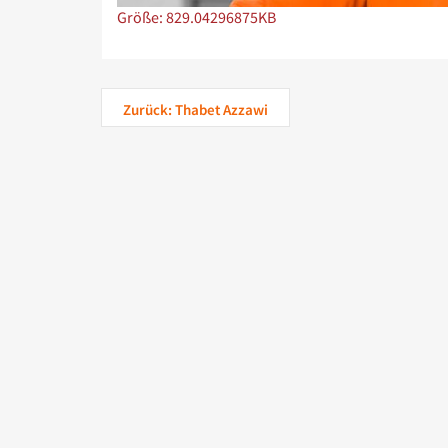
Zeige Bild in voller Größe…
Größe: 829.04296875KB
Zurück: Thabet Azzawi