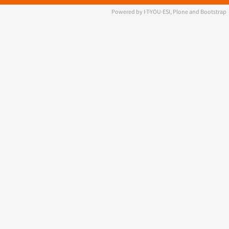
Powered by I·T·YOU·ESI, Plone and Bootstrap