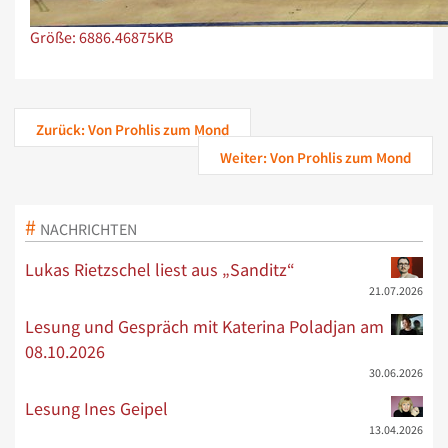
Zeige Bild in voller Größe…
Größe: 6886.46875KB
Zurück: Von Prohlis zum Mond
Weiter: Von Prohlis zum Mond
NACHRICHTEN
Lukas Rietzschel liest aus „Sanditz“
21.07.2026
Lesung und Gespräch mit Katerina Poladjan am
08.10.2026
30.06.2026
Lesung Ines Geipel
13.04.2026