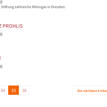
30
x Stiftung zahlreiche Milongas in Dresden.
Z PROHLIS
00
R
00
34
35
36
Die nächsten 8 Inha