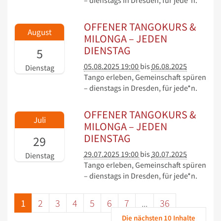
– dienstags in Dresden, für jede*n.
OFFENER TANGOKURS &
August
MILONGA – JEDEN
DIENSTAG
5
05.08.2025 19:00
bis
06.08.2025
Dienstag
Tango erleben, Gemeinschaft spüren
– dienstags in Dresden, für jede*n.
OFFENER TANGOKURS &
Juli
MILONGA – JEDEN
DIENSTAG
29
29.07.2025 19:00
bis
30.07.2025
Dienstag
Tango erleben, Gemeinschaft spüren
– dienstags in Dresden, für jede*n.
1
2
3
4
5
6
7
...
36
Die nächsten 10 Inhalte