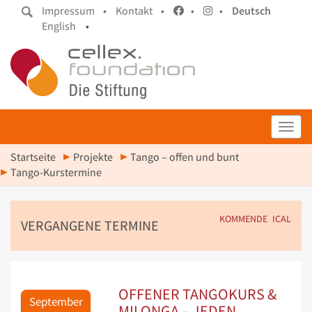
Impressum •
Kontakt •
•
•
Deutsch
English
•
Toggl
Startseite
Projekte
Tango – offen und bunt
Tango-Kurstermine
KOMMENDE
ICAL
VERGANGENE TERMINE
OFFENER TANGOKURS &
September
MILONGA – JEDEN