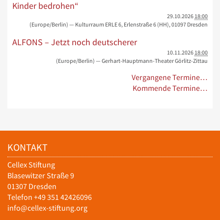
Kinder bedrohen“
29.10.2026
18:00
(Europe/Berlin)
— Kulturraum ERLE 6, Erlenstraße 6 (HH), 01097 Dresden
ALFONS – Jetzt noch deutscherer
10.11.2026
18:00
(Europe/Berlin)
— Gerhart-Hauptmann-Theater Görlitz-Zittau
Vergangene Termine…
Kommende Termine…
KONTAKT
Cellex Stiftung
Blasewitzer Straße 9
01307 Dresden
Telefon +49 351 42426096
info@cellex-stiftung.org