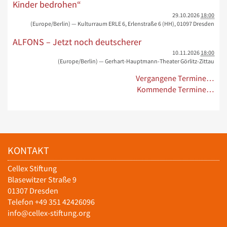
Kinder bedrohen“
29.10.2026
18:00
(Europe/Berlin)
— Kulturraum ERLE 6, Erlenstraße 6 (HH), 01097 Dresden
ALFONS – Jetzt noch deutscherer
10.11.2026
18:00
(Europe/Berlin)
— Gerhart-Hauptmann-Theater Görlitz-Zittau
Vergangene Termine…
Kommende Termine…
KONTAKT
Cellex Stiftung
Blasewitzer Straße 9
01307 Dresden
Telefon +49 351 42426096
info@cellex-stiftung.org