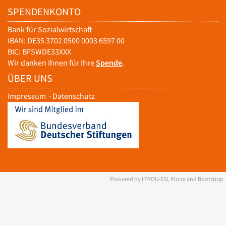
SPENDENKONTO
Bank für Sozialwirtschaft
IBAN: DE35 3702 0500 0003 6597 00
BIC: BFSWDE33XXX
Wir danken Ihnen für Ihre
Spende
.
ÜBER UNS
Impressum
·
Datenschutz
Powered by I·T·YOU·ESI, Plone and Bootstrap