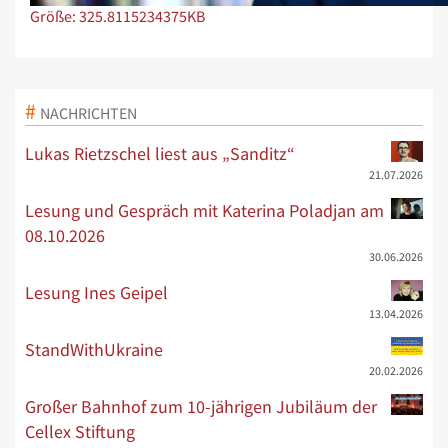
Zeige Bild in voller Größe…
Größe: 325.8115234375KB
NACHRICHTEN
Lukas Rietzschel liest aus „Sanditz“
21.07.2026
Lesung und Gespräch mit Katerina Poladjan am
08.10.2026
30.06.2026
Lesung Ines Geipel
13.04.2026
StandWithUkraine
20.02.2026
Großer Bahnhof zum 10-jährigen Jubiläum der
Cellex Stiftung