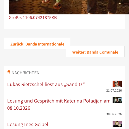
Zeige Bild in voller Größe…
Größe: 1106.07421875KB
Zurück: Banda Internationale
Weiter: Banda Comunale
NACHRICHTEN
Lukas Rietzschel liest aus „Sanditz“
21.07.2026
Lesung und Gespräch mit Katerina Poladjan am
08.10.2026
30.06.2026
Lesung Ines Geipel