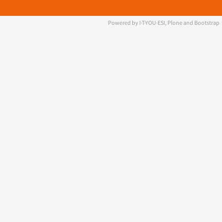
Powered by I·T·YOU·ESI, Plone and Bootstrap