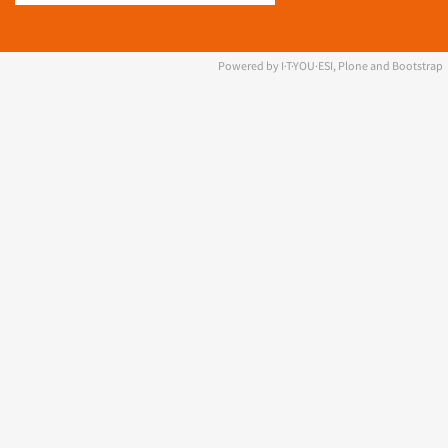
Powered by I·T·YOU·ESI, Plone and Bootstrap