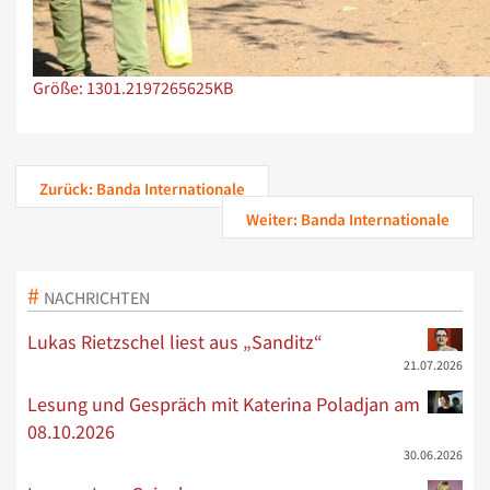
Zeige Bild in voller Größe…
Größe: 1301.2197265625KB
Zurück: Banda Internationale
Weiter: Banda Internationale
NACHRICHTEN
Lukas Rietzschel liest aus „Sanditz“
21.07.2026
Lesung und Gespräch mit Katerina Poladjan am
08.10.2026
30.06.2026