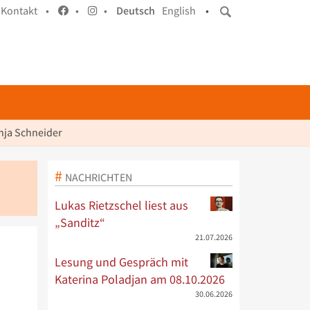
Kontakt •
•
•
Deutsch
English
•
nja Schneider
NACHRICHTEN
Lukas Rietzschel liest aus
„Sanditz“
21.07.2026
Lesung und Gespräch mit
Katerina Poladjan am 08.10.2026
30.06.2026