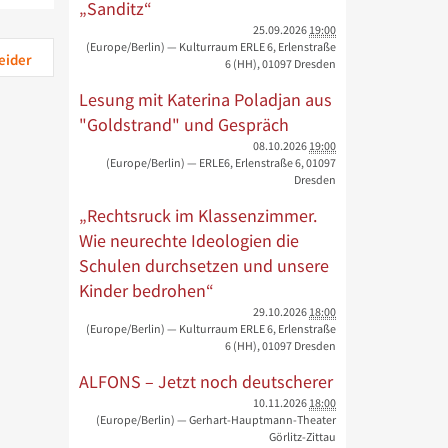
„Sanditz“
25.09.2026
19:00
(Europe/Berlin)
— Kulturraum ERLE 6, Erlenstraße
eider
6 (HH), 01097 Dresden
Lesung mit Katerina Poladjan aus
"Goldstrand" und Gespräch
08.10.2026
19:00
(Europe/Berlin)
— ERLE6, Erlenstraße 6, 01097
Dresden
„Rechtsruck im Klassenzimmer.
Wie neurechte Ideologien die
Schulen durchsetzen und unsere
Kinder bedrohen“
29.10.2026
18:00
(Europe/Berlin)
— Kulturraum ERLE 6, Erlenstraße
6 (HH), 01097 Dresden
ALFONS – Jetzt noch deutscherer
10.11.2026
18:00
(Europe/Berlin)
— Gerhart-Hauptmann-Theater
Görlitz-Zittau