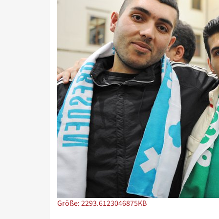
Zeige Bild in voller Größe…
Größe: 2293.6123046875KB