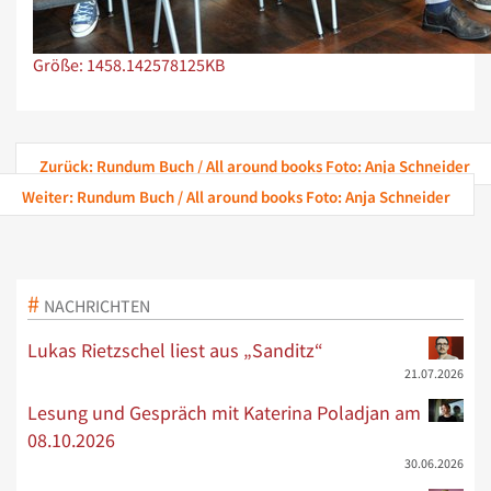
Zeige Bild in voller Größe…
Größe: 1458.142578125KB
Zurück: Rundum Buch / All around books Foto: Anja Schneider
Weiter: Rundum Buch / All around books Foto: Anja Schneider
NACHRICHTEN
Lukas Rietzschel liest aus „Sanditz“
21.07.2026
Lesung und Gespräch mit Katerina Poladjan am
08.10.2026
30.06.2026