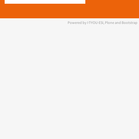
Powered by I·T·YOU·ESI, Plone and Bootstrap