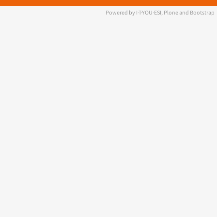
Powered by I·T·YOU·ESI, Plone and Bootstrap