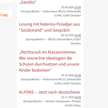
„Sanditz“
25.09.2026
19:00
(Europe/Berlin)
— Kulturraum ERLE 6, Erlenstraße
8).jpg
6 (HH), 01097 Dresden
Lesung mit Katerina Poladjan aus
"Goldstrand" und Gespräch
08.10.2026
19:00
(Europe/Berlin)
— ERLE6, Erlenstraße 6, 01097
Dresden
„Rechtsruck im Klassenzimmer.
Wie neurechte Ideologien die
Schulen durchsetzen und unsere
Kinder bedrohen“
29.10.2026
18:00
(Europe/Berlin)
— Kulturraum ERLE 6, Erlenstraße
6 (HH), 01097 Dresden
ALFONS – Jetzt noch deutscherer
10.11.2026
18:00
(Europe/Berlin)
— Gerhart-Hauptmann-Theater
Görlitz-Zittau