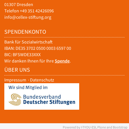
01307 Dresden
Telefon +49 351 42426096
info@cellex-stiftung.org
SPENDENKONTO
Bank für Sozialwirtschaft
IBAN: DE35 3702 0500 0003 6597 00
BIC: BFSWDE33XXX
Wir danken Ihnen für Ihre
Spende
.
ÜBER UNS
Impressum
·
Datenschutz
Powered by I·T·YOU·ESI, Plone and Bootstrap