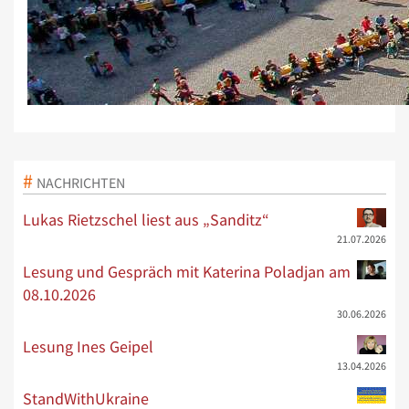
NACHRICHTEN
Lukas Rietzschel liest aus „Sanditz“
21.07.2026
Lesung und Gespräch mit Katerina Poladjan am
08.10.2026
30.06.2026
Lesung Ines Geipel
13.04.2026
StandWithUkraine