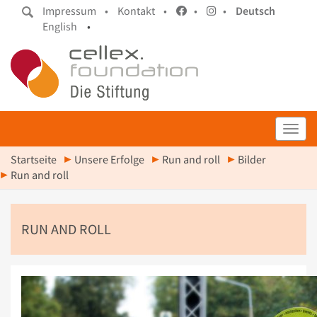
Impressum •
Kontakt •
•
•
Deutsch
English
•
Toggl
Startseite
Unsere Erfolge
Run and roll
Bilder
Run and roll
RUN AND ROLL