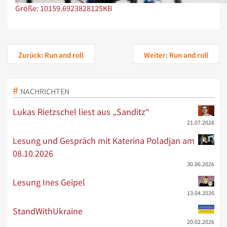
Zeige Bild in voller Größe…
Größe: 10159.6923828125KB
Zurück: Run and roll
Weiter: Run and roll
NACHRICHTEN
Lukas Rietzschel liest aus „Sanditz“
21.07.2026
Lesung und Gespräch mit Katerina Poladjan am
08.10.2026
30.06.2026
Lesung Ines Geipel
13.04.2026
StandWithUkraine
20.02.2026