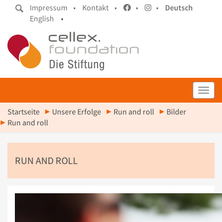
Impressum •
Kontakt •
•
•
Deutsch
English
•
Toggl
Startseite
Unsere Erfolge
Run and roll
Bilder
Run and roll
RUN AND ROLL