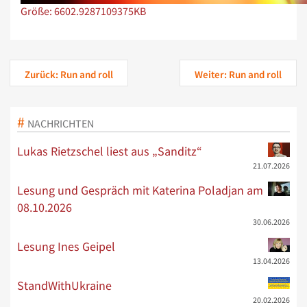
Zeige Bild in voller Größe…
Größe: 6602.9287109375KB
Zurück: Run and roll
Weiter: Run and roll
NACHRICHTEN
Lukas Rietzschel liest aus „Sanditz“
21.07.2026
Lesung und Gespräch mit Katerina Poladjan am
08.10.2026
30.06.2026
Lesung Ines Geipel
13.04.2026
StandWithUkraine
20.02.2026