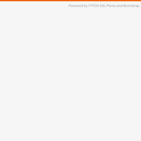
Powered by I·T·YOU·ESI, Plone and Bootstrap