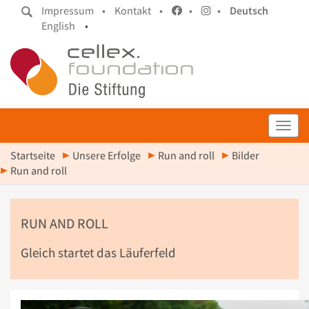
Impressum •
Kontakt •
•
•
Deutsch
English
•
Toggl
Startseite
Unsere Erfolge
Run and roll
Bilder
Run and roll
RUN AND ROLL
Gleich startet das Läuferfeld