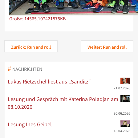
Zeige Bild in voller Größe…
Größe: 14565.107421875KB
Zurück: Run and roll
Weiter: Run and roll
NACHRICHTEN
Lukas Rietzschel liest aus „Sanditz“
21.07.2026
Lesung und Gespräch mit Katerina Poladjan am
08.10.2026
30.06.2026
Lesung Ines Geipel
13.04.2026