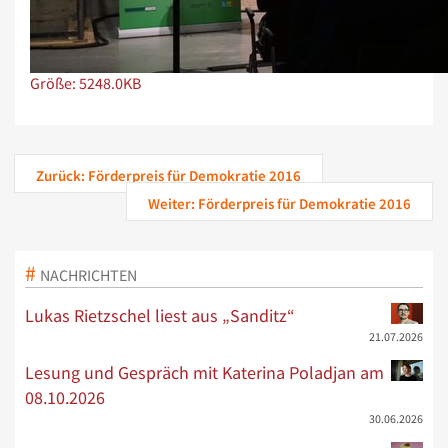
Zeige Bild in voller Größe…
Größe: 5248.0KB
Zurück: Förderpreis für Demokratie 2016
Weiter: Förderpreis für Demokratie 2016
NACHRICHTEN
Lukas Rietzschel liest aus „Sanditz“
21.07.2026
Lesung und Gespräch mit Katerina Poladjan am
08.10.2026
30.06.2026