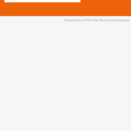
Powered by I·T·YOU·ESI, Plone and Bootstrap