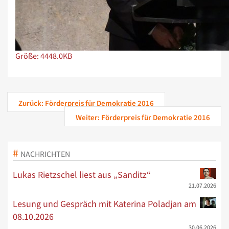
Zeige Bild in voller Größe…
Größe: 4448.0KB
Zurück: Förderpreis für Demokratie 2016
Weiter: Förderpreis für Demokratie 2016
NACHRICHTEN
Lukas Rietzschel liest aus „Sanditz“
21.07.2026
Lesung und Gespräch mit Katerina Poladjan am
08.10.2026
30.06.2026