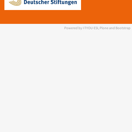
Powered by I·T·YOU·ESI, Plone and Bootstrap