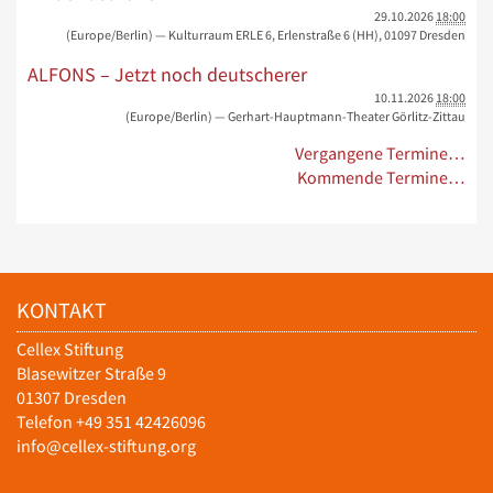
29.10.2026
18:00
(Europe/Berlin)
— Kulturraum ERLE 6, Erlenstraße 6 (HH), 01097 Dresden
ALFONS – Jetzt noch deutscherer
10.11.2026
18:00
(Europe/Berlin)
— Gerhart-Hauptmann-Theater Görlitz-Zittau
Vergangene Termine…
Kommende Termine…
KONTAKT
Cellex Stiftung
Blasewitzer Straße 9
01307 Dresden
Telefon +49 351 42426096
info@cellex-stiftung.org