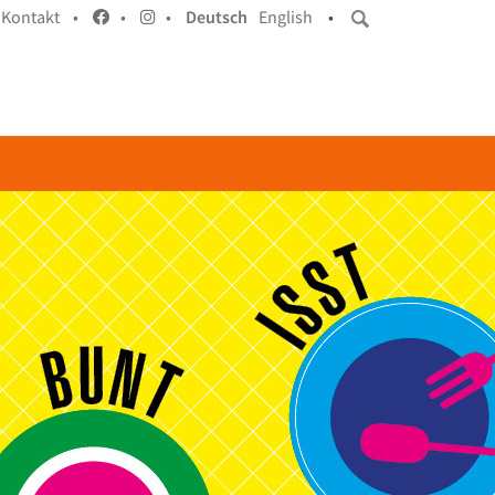
Kontakt •
•
•
Deutsch
English
•