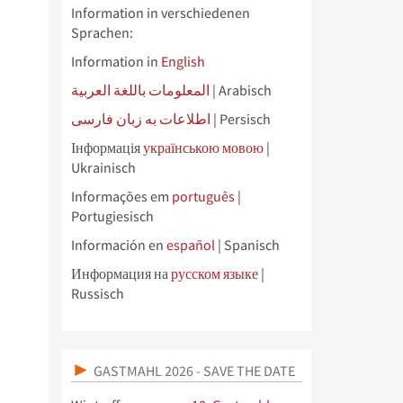
Information in verschiedenen
Sprachen:
Information in
English
المعلومات باللغة العربية
| Arabisch
اطلاعات به زبان فارسی
| Persisch
Інформація
українською мовою
|
Ukrainisch
Informações em
português
|
Portugiesisch
Información en
español
| Spanisch
Информация на
русском языке
|
Russisch
GASTMAHL 2026 - SAVE THE DATE