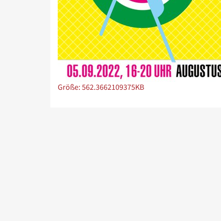
Zeige Bild in voller Größe…
Größe: 562.3662109375KB