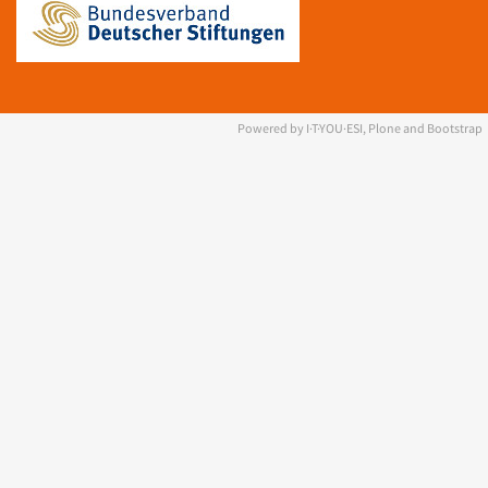
Powered by I·T·YOU·ESI, Plone and Bootstrap