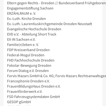
Eltern gegen Rechts - Dresden // Bundesverband Frühgeborene 
Engagementstiftung Sachsen
ERZÄHLRAUM e. V.
Ev.-Luth. Kirche Dresden
Ev.-Luth. Laurentiuskirchgemeinde Dresden Neustadt
Evangelische Hochschule Dresden
EVD e.V. - Abteilung Short Track
EX-IN Sachsen e.V.
Familie(n)leben e. V.
FDP Kreisverband Dresden
Federal-Mogul Dresden
FHD Fachhochschule Dresden
Fokolar-Bewegung Dresden
Forum Dialog e.V. Dresden
Forvis Mazars GmbH & Co. KG; Forvis Mazars Rechtsanwaltsge
Francophonie Dresden e.V.
FrauenBildungsHaus Dresden e.V.
Frauenförderwerk e.V.
FSD Fahrzeugsystemdaten GmbH
GESOP gGmbH