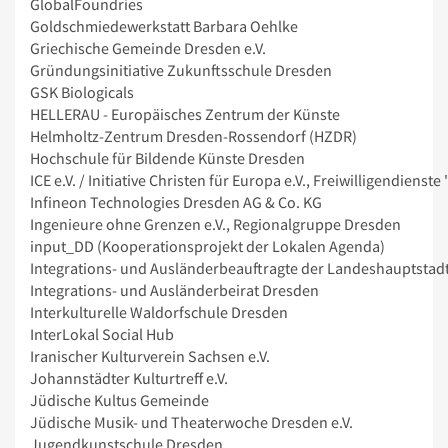
GlobalFoundries
Goldschmiedewerkstatt Barbara Oehlke
Griechische Gemeinde Dresden e.V.
Gründungsinitiative Zukunftsschule Dresden
GSK Biologicals
HELLERAU - Europäisches Zentrum der Künste
Helmholtz-Zentrum Dresden-Rossendorf (HZDR)
Hochschule für Bildende Künste Dresden
ICE e.V. / Initiative Christen für Europa e.V., Freiwilligendiens
Infineon Technologies Dresden AG & Co. KG
Ingenieure ohne Grenzen e.V., Regionalgruppe Dresden
input_DD (Kooperationsprojekt der Lokalen Agenda)
Integrations- und Ausländerbeauftragte der Landeshauptstad
Integrations- und Ausländerbeirat Dresden
Interkulturelle Waldorfschule Dresden
InterLokal Social Hub
Iranischer Kulturverein Sachsen e.V.
Johannstädter Kulturtreff e.V.
Jüdische Kultus Gemeinde
Jüdische Musik- und Theaterwoche Dresden e.V.
Jugendkunstschule Dresden