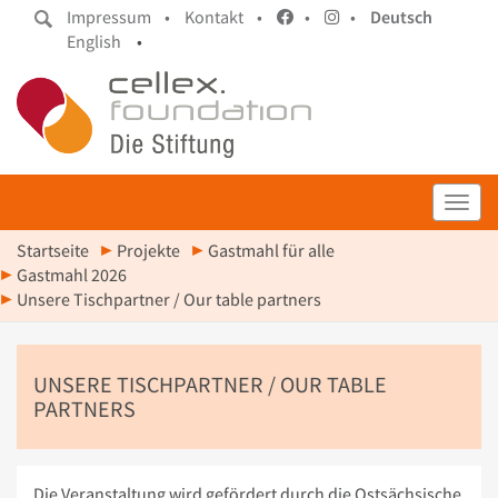
Impressum •
Kontakt •
•
•
Deutsch
English
•
Toggl
Startseite
Projekte
Gastmahl für alle
Gastmahl 2026
Unsere Tischpartner / Our table partners
UNSERE TISCHPARTNER / OUR TABLE
PARTNERS
Die Veranstaltung wird gefördert durch die Ostsächsische