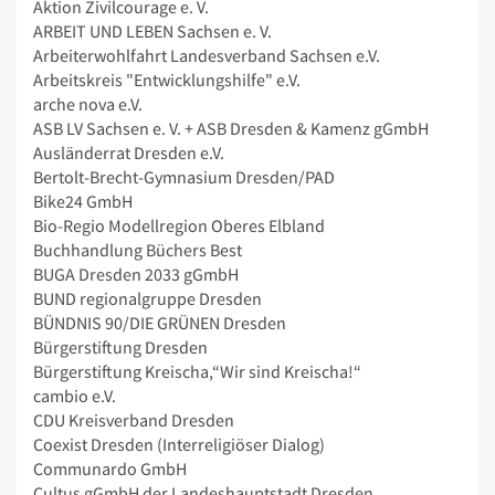
Aktion Zivilcourage e. V.
ARBEIT UND LEBEN Sachsen e. V.
Arbeiterwohlfahrt Landesverband Sachsen e.V.
Arbeitskreis "Entwicklungshilfe" e.V.
arche nova e.V.
ASB LV Sachsen e. V. + ASB Dresden & Kamenz gGmbH
Ausländerrat Dresden e.V.
Bertolt-Brecht-Gymnasium Dresden/PAD
Bike24 GmbH
Bio-Regio Modellregion Oberes Elbland
Buchhandlung Büchers Best
BUGA Dresden 2033 gGmbH
BUND regionalgruppe Dresden
BÜNDNIS 90/DIE GRÜNEN Dresden
Bürgerstiftung Dresden
Bürgerstiftung Kreischa,“Wir sind Kreischa!“
cambio e.V.
CDU Kreisverband Dresden
Coexist Dresden (Interreligiöser Dialog)
Communardo GmbH
Cultus gGmbH der Landeshauptstadt Dresden