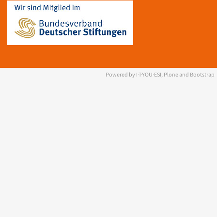
Powered by I·T·YOU·ESI, Plone and Bootstrap