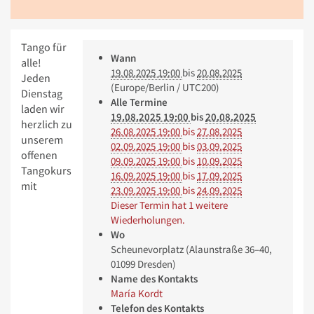
Tango für
Wann
alle!
19.08.2025 19:00
bis
20.08.2025
Jeden
(Europe/Berlin / UTC200)
Dienstag
Alle Termine
laden wir
19.08.2025 19:00
bis
20.08.2025
herzlich zu
26.08.2025 19:00
bis
27.08.2025
unserem
02.09.2025 19:00
bis
03.09.2025
offenen
09.09.2025 19:00
bis
10.09.2025
Tangokurs
16.09.2025 19:00
bis
17.09.2025
mit
23.09.2025 19:00
bis
24.09.2025
Dieser Termin hat 1 weitere
Wiederholungen.
Wo
Scheunevorplatz (Alaunstraße 36–40,
01099 Dresden)
Name des Kontakts
María Kordt
Telefon des Kontakts