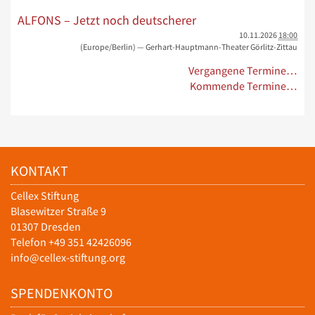
ALFONS – Jetzt noch deutscherer
10.11.2026
18:00
(Europe/Berlin)
— Gerhart-Hauptmann-Theater Görlitz-Zittau
Vergangene Termine…
Kommende Termine…
KONTAKT
Cellex Stiftung
Blasewitzer Straße 9
01307 Dresden
Telefon +49 351 42426096
info@cellex-stiftung.org
SPENDENKONTO