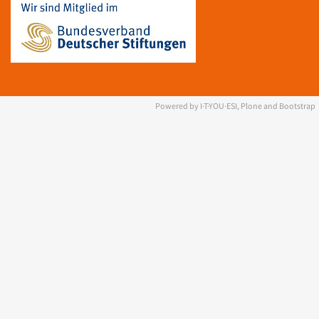
Powered by I·T·YOU·ESI, Plone and Bootstrap